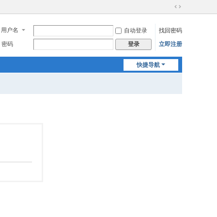
切
换
用户名
自动登录
找回密码
到
宽
密码
立即注册
登录
版
快捷导航