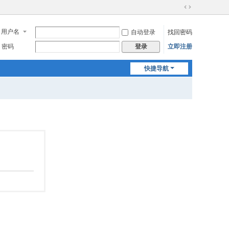
切
换
用户名
自动登录
找回密码
到
宽
密码
立即注册
登录
版
快捷导航