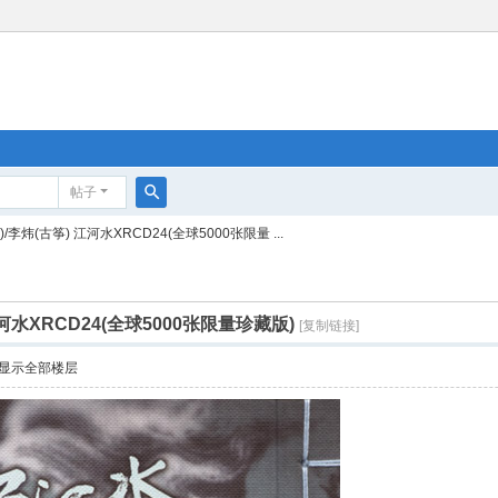
帖子
搜
/李炜(古筝) 江河水XRCD24(全球5000张限量 ...
索
河水XRCD24(全球5000张限量珍藏版)
[复制链接]
显示全部楼层