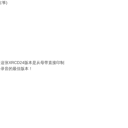
古筝)
这张XRCD24版本是从母带直接印制
奇录音的最佳版本！