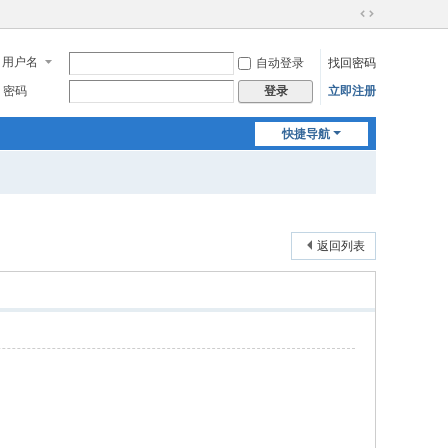
切
换
用户名
自动登录
找回密码
到
宽
密码
立即注册
登录
版
快捷导航
返回列表