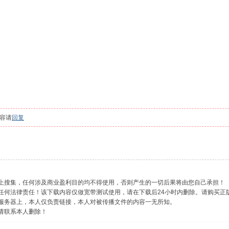
容请
回复
网上搜集，任何涉及商业盈利目的均不得使用，否则产生的一切后果将由您自己承担！
负任何法律责任！该下载内容仅做宽带测试使用，请在下载后24小时内删除。请购买正
的服务器上，本人仅负责链接，本人对被传播文件的内容一无所知。
，请联系本人删除！