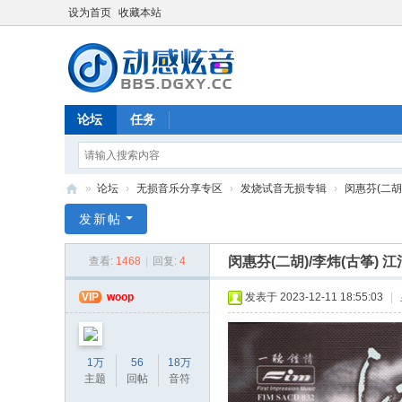
设为首页
收藏本站
论坛
任务
»
论坛
›
无损音乐分享专区
›
发烧试音无损专辑
›
闵惠芬(二胡)
动
发新帖
感
闵惠芬(二胡)/李炜(古筝) 江
查看:
1468
|
回复:
4
炫
音
VIP
woop
发表于 2023-12-11 18:55:03
|
-
bb
1万
56
18万
s.
主题
回帖
音符
dg