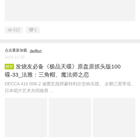
412
1
点击重新加载
delfist
2023-12-25
发烧友必备《极品天碟》原盘原抓头版100
精华
碟-33_法雅：三角帽、魔法师之恋
DECCA 410 008-2 迪图瓦指挥蒙特利尔交响乐团。 企鹅三星带花、
日本唱片艺术共同推荐 ...