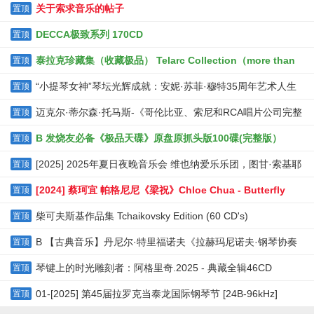
关于索求音乐的帖子
置顶
DECCA极致系列 170CD
置顶
泰拉克珍藏集（收藏极品） Telarc Collection（more than
置顶
1100CDs）
“小提琴女神”琴坛光辉成就：安妮·苏菲·穆特35周年艺术人生
置顶
40CD
迈克尔·蒂尔森·托马斯-《哥伦比亚、索尼和RCA唱片公司完整
置顶
录音集》[80张CD盒装版]
B 发烧友必备《极品天碟》原盘原抓头版100碟(完整版）
置顶
[2025] 2025年夏日夜晚音乐会 维也纳爱乐乐团，图甘·索基耶
置顶
夫
[2024] 蔡珂宜 帕格尼尼《梁祝》Chloe Chua - Butterfly
置顶
Lovers & Paganini
柴可夫斯基作品集 Tchaikovsky Edition (60 CD's)
置顶
B 【古典音乐】丹尼尔·特里福诺夫《拉赫玛尼诺夫·钢琴协奏
置顶
曲》3CD. 2023 [FLAC+CUE整轨]
琴键上的时光雕刻者：阿格里奇.2025 - 典藏全辑46CD
置顶
01-[2025] 第45届拉罗克当泰龙国际钢琴节 [24B-96kHz]
置顶