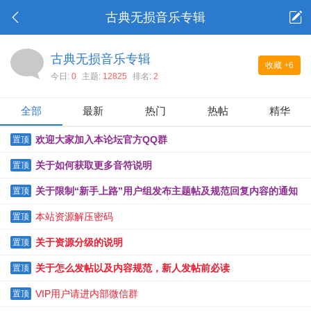
古典无损音乐专辑
古典无损音乐专辑
收藏
+6
今日:
0
主题:
12825
排名:
2
全部
最新
热门
热帖
精华
欢迎大家加入本论坛官方QQ群
置顶
关于如何获取更多音符说明
置顶
关于限制“新手上路”用户组发布主题帖及规范回复内容的通知
置顶
本站资源解压密码
置顶
关于资源分级的说明
置顶
关于怎么发帖以及内容规范，新人发帖前必读
置顶
VIP用户请进内部微信群
置顶