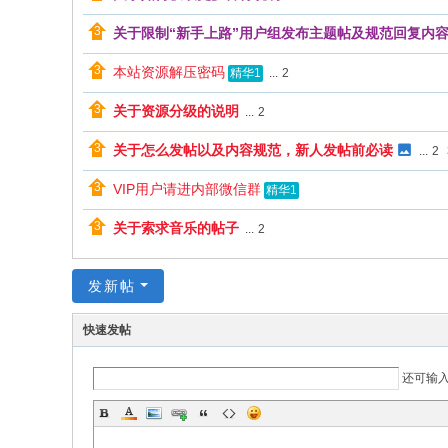
xy
关于限制“新手上路”用户组发布主题帖及规范回复内
.c
本站资源解压密码
...
2
精华1
c
关于资源分级的说明
...
2
关于怎么发帖以及内容规范，新人发帖前必读
...
2
VIP用户请进内部微信群
精华1
关于索求音乐的帖子
...
2
发新帖
快速发帖
还可输