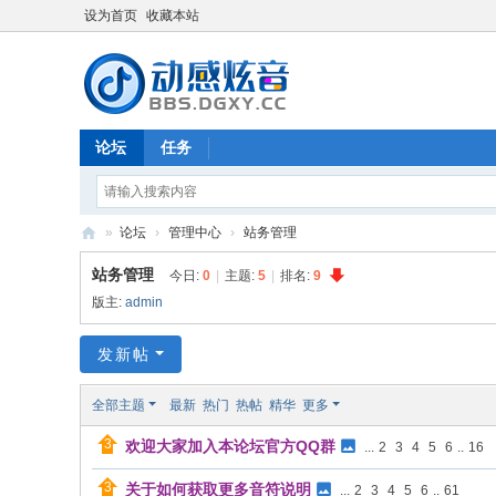
设为首页
收藏本站
论坛
任务
»
论坛
›
管理中心
›
站务管理
动
站务管理
今日:
0
|
主题:
5
|
排名:
9
感
版主:
admin
炫
发新帖
音
-
全部主题
最新
热门
热帖
精华
更多
bb
欢迎大家加入本论坛官方QQ群
...
2
3
4
5
6
..
16
s.
dg
关于如何获取更多音符说明
...
2
3
4
5
6
..
61