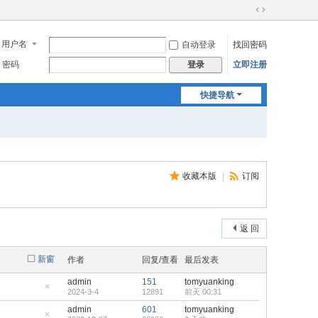
切
换
用户名
自动登录
找回密码
到
宽
密码
立即注册
登录
版
快捷导航
收藏本版
|
订阅
返 回
新窗
作者
回复/查看
最后发表
admin
151
tomyuanking
2024-3-4
12891
前天 00:31
隐
藏
admin
601
tomyuanking
置