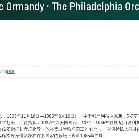
容请
回复
andy，1899年11月18日—1985年3月12日），生于匈牙利布达佩斯，
1年赴美，后任指挥；1927年入美国国籍；1931～1935年任明尼阿波
担任该团指挥和音乐指导；他在费城管弦乐团工作44年，一直保持惊人的才
客席指挥身份活跃在许多国家的乐坛上直至1985年去世。