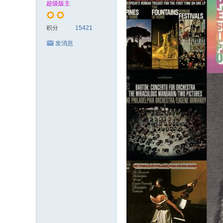
超级版主
xy
.c
积分
15421
c
发消息