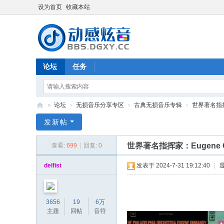
设为首页
收藏本站
论坛
任务
»
论坛
›
无损音乐分享专区
›
古典无损音乐专辑
›
世界著名指挥家
动
发新帖
感
世界著名指挥家：Eugene
查看:
699
|
回复:
0
炫
音
delfist
发表于 2024-7-31 19:12:40
|
-
bb
3656
19
6万
s.
主题
回帖
音符
dg