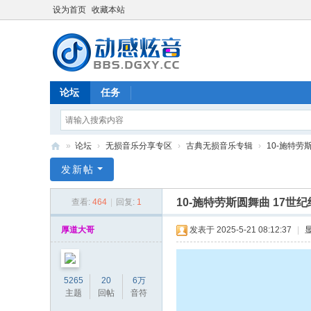
设为首页
收藏本站
论坛
任务
»
论坛
›
无损音乐分享专区
›
古典无损音乐专辑
›
10-施特劳斯
动
发新帖
感
10-施特劳斯圆舞曲 17世纪经典
查看:
464
|
回复:
1
炫
音
厚道大哥
发表于 2025-5-21 08:12:37
|
-
bb
5265
20
6万
s.
主题
回帖
音符
dg