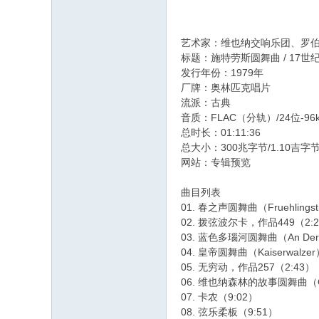
艺术家：维也纳交响乐团、罗伯
标题：施特劳斯圆舞曲 / 17
发行年份：1979年
厂牌：奥林匹克唱片
流派：古典
音质：FLAC（分轨）/24位-96
总时长：01:11:36
总大小：300兆字节/1.10吉字
网站：专辑预览
曲目列表
01. 春之声圆舞曲（Fruehlings
02. 拨弦波尔卡，作品449（2:
03. 蓝色多瑙河圆舞曲（An Der 
04. 皇帝圆舞曲（Kaiserwalz
05. 无穷动，作品257（2:43
06. 维也纳森林的故事圆舞曲（G'sc
07. 卡农（9:02）
08. 弦乐柔板（9:51）