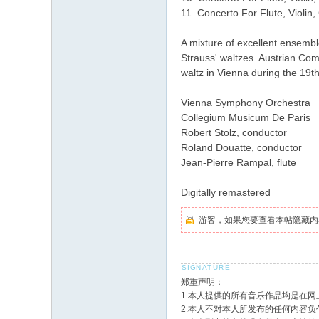
11. Concerto For Flute, Violin, 
A mixture of excellent ensemb
Strauss' waltzes. Austrian Com
waltz in Vienna during the 19th
Vienna Symphony Orchestra
Collegium Musicum De Paris
Robert Stolz, conductor
Roland Douatte, conductor
Jean-Pierre Rampal, flute
Digitally remastered
游客，如果您要查看本帖隐藏内
郑重声明：
1.本人提供的所有音乐作品均是在
2.本人不对本人所发布的任何内容