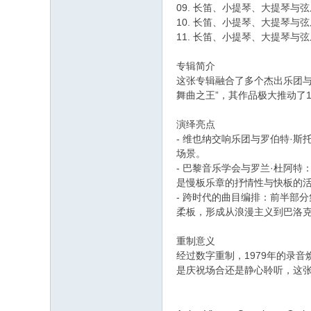
09. 长笛、小提琴、大提琴与弦
10. 长笛、小提琴、大提琴与弦乐
11. 长笛、小提琴、大提琴与弦乐协
专辑简介
这张专辑融合了多个杰出乐团与
舞曲之王”，其作品极大推动了
演绎亮点
- 维也纳交响乐团与罗伯特·
场景。
- 巴黎音乐学会与罗兰·杜阿特：
是慢板乐章的抒情性与快板的
- 跨时代的曲目编排：前半部
柔板，形成从浪漫主义到巴洛
重制意义
经过数字重制，1979年的录
是庆祝场合还是静心聆听，这