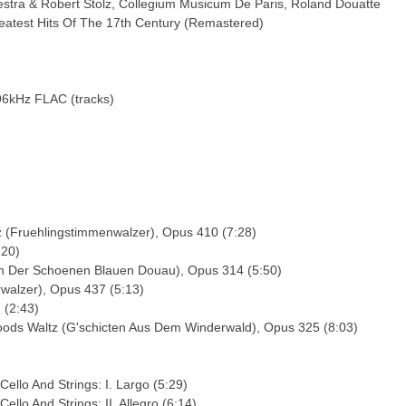
stra & Robert Stolz, Collegium Musicum De Paris, Roland Douatte
reatest Hits Of The 17th Century (Remastered)
-96kHz FLAC (tracks)
z (Fruehlingstimmenwalzer), Opus 410 (7:28)
:20)
n Der Schoenen Blauen Douau), Opus 314 (5:50)
walzer), Opus 437 (5:13)
 (2:43)
ods Waltz (G'schicten Aus Dem Winderwald), Opus 325 (8:03)
 Cello And Strings: I. Largo (5:29)
Cello And Strings: II. Allegro (6:14)