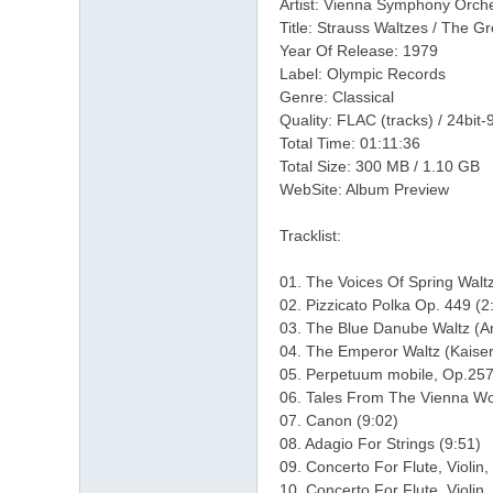
Artist: Vienna Symphony Orche
Title: Strauss Waltzes / The G
Year Of Release: 1979
Label: Olympic Records
Genre: Classical
Quality: FLAC (tracks) / 24bit
Total Time: 01:11:36
Total Size: 300 MB / 1.10 GB
WebSite: Album Preview
Tracklist:
01. The Voices Of Spring Walt
02. Pizzicato Polka Op. 449 (2
03. The Blue Danube Waltz (A
04. The Emperor Waltz (Kaiser
05. Perpetuum mobile, Op.257
06. Tales From The Vienna Wo
07. Canon (9:02)
08. Adagio For Strings (9:51)
09. Concerto For Flute, Violin,
10. Concerto For Flute, Violin, 