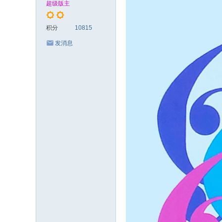
超级版主
xy
.c
积分
10815
c
发消息