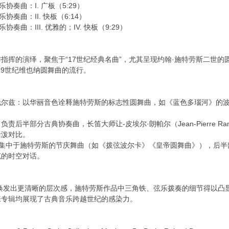
乐协奏曲：I. 广板（5:29）
协奏曲：II. 快板（6:14）
奏曲：III. 优雅的；IV. 快板（9:29）
指挥的演绎，聚焦于“17世纪经典名曲”，尤其呈现约翰·施特劳斯二世的
19世纪维也纳圆舞曲的流行。
斯托尔兹：以华丽音色诠释施特劳斯的标志性圆舞曲，如《蓝色多瑙河》的
负责后半部分古典协奏曲，长笛大师让-皮埃尔·朗帕尔（Jean-Pierre
活泼对比。
分集中于施特劳斯的节庆舞曲（如《拨弦波尔卡》《皇帝圆舞曲》），后
克的时空对话。
音焕发出更清晰的层次感，施特劳斯作品中三角铁、弦乐拨奏的细节得以
张专辑均展现了古典音乐跨越世纪的感染力。