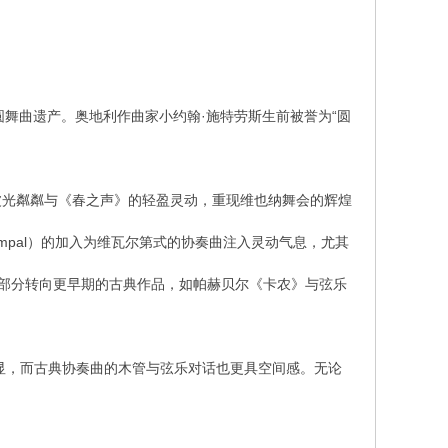
圆舞曲遗产。奥地利作曲家小约翰·施特劳斯生前被誉为“圆
波光粼粼与《春之声》的轻盈灵动，重现维也纳舞会的辉煌
 Rampal）的加入为维瓦尔第式的协奏曲注入灵动气息，尤其
半部分转向更早期的古典作品，如帕赫贝尔《卡农》与弦乐
凸显，而古典协奏曲的木管与弦乐对话也更具空间感。无论