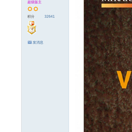
超级版主
xy
.c
积分
32641
c
发消息