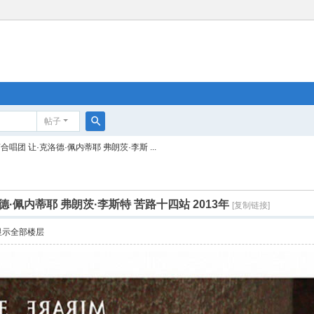
帖子
搜
合唱团 让·克洛德·佩内蒂耶 弗朗茨·李斯 ...
索
德·佩内蒂耶 弗朗茨·李斯特 苦路十四站 2013年
[复制链接]
显示全部楼层