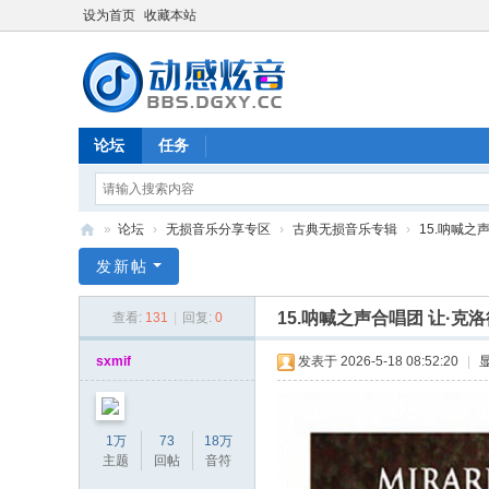
设为首页
收藏本站
论坛
任务
»
论坛
›
无损音乐分享专区
›
古典无损音乐专辑
›
15.呐喊之声
动
发新帖
感
15.呐喊之声合唱团 让·克洛
查看:
131
|
回复:
0
炫
音
sxmif
发表于 2026-5-18 08:52:20
|
-
bb
1万
73
18万
s.
主题
回帖
音符
dg